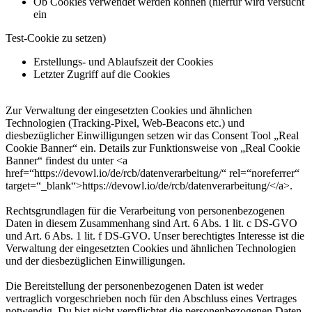
Ob Cookies verwendet werden können (hierfür wird versucht
ein
Test-Cookie zu setzen)
Erstellungs- und Ablaufszeit der Cookies
Letzter Zugriff auf die Cookies
Zur Verwaltung der eingesetzten Cookies und ähnlichen
Technologien (Tracking-Pixel, Web-Beacons etc.) und
diesbezüglicher Einwilligungen setzen wir das Consent Tool „Real
Cookie Banner“ ein. Details zur Funktionsweise von „Real Cookie
Banner“ findest du unter <a
href=“https://devowl.io/de/rcb/datenverarbeitung/“ rel=“noreferrer“
target=“_blank“>https://devowl.io/de/rcb/datenverarbeitung/</a>.
Rechtsgrundlagen für die Verarbeitung von personenbezogenen
Daten in diesem Zusammenhang sind Art. 6 Abs. 1 lit. c DS-GVO
und Art. 6 Abs. 1 lit. f DS-GVO. Unser berechtigtes Interesse ist die
Verwaltung der eingesetzten Cookies und ähnlichen Technologien
und der diesbezüglichen Einwilligungen.
Die Bereitstellung der personenbezogenen Daten ist weder
vertraglich vorgeschrieben noch für den Abschluss eines Vertrages
notwendig. Du bist nicht verpflichtet die personenbezogenen Daten